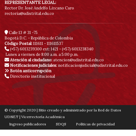
REPRESENTANTE LEGAL:
Rector Dr. José Andelfo Lizcano Caro
rectoria@udistrital.edu.co
Calle 13 # 31 -75
Bogotá D.C. - República de Colombia
Código Postal:
111611 - 111611537
(+57) 6013239300
ext: 1421 - (+57) 6013238340
Lunes a viernes de 8:00 a.m. a 5:00 p.m.
Atención al ciudadano:
atencion@udistrital.edu.co
Notificaciones judiciales:
notificacionjudicial@udistrital.edu.co
Botón anticorrupción
Directorio institucional
© Copyright 2020 | Sitio creado y administrado por la Red de Datos
UDNET | Vicerrectoría Académica
Ingreso publicadores
SDQS
Políticas de privacidad
Contáctenos
Mapa de sitio