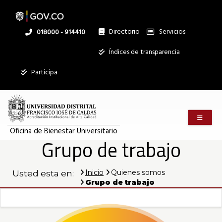
Pasar
al
contenido
principal
Directorio
Servicios
Linea
018000 - 914410
nacional
Institucional
Índices de transparencia
Mostrar
Participa
registros
Buscar:
Menú m
Servicios
Oficina de Bienestar Universitario
Grupo de trabajo
Ningún dato
disponible en
esta tabla
Inicio
Quienes somos
Usted esta en:
Mostrando
Grupo de trabajo
registros
del
0
al