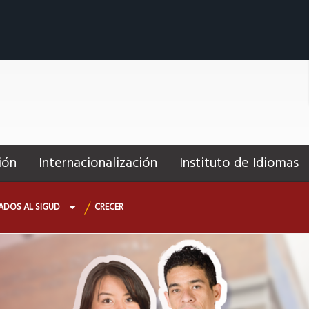
ión
Internacionalización
Instituto de Idiomas
ADOS AL SIGUD
CRECER