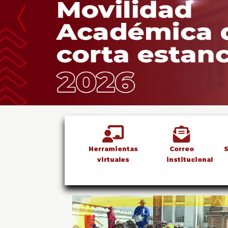
total de 0
registros
Herramientas
Correo
S
virtuales
institucional