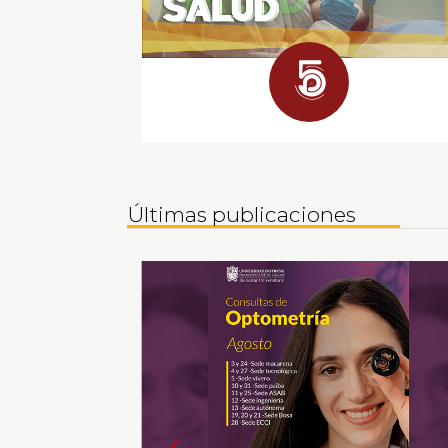
Desarrollo
humano
y
salud
Últimas publicaciones