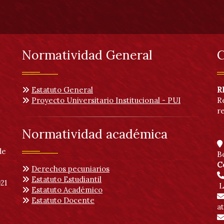
Normatividad General
C
Estatuto General
R
Proyecto Universitario Institucional - PUI
R
r
Normatividad académica
de
B
C
Derechos pecuniarios
Estatuto Estudiantil
21
L
Estatuto Académico
Estatuto Docente
a