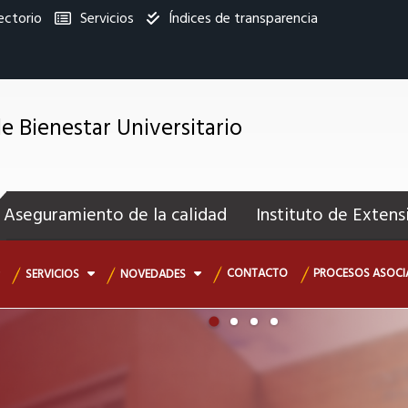
ectorio
Servicios
Índices de transparencia
titucional
de Bienestar Universitario
enú
ecundario
Aseguramiento de la calidad
Instituto de Extens
CONTACTO
PROCESOS ASOCI
SERVICIOS
NOVEDADES