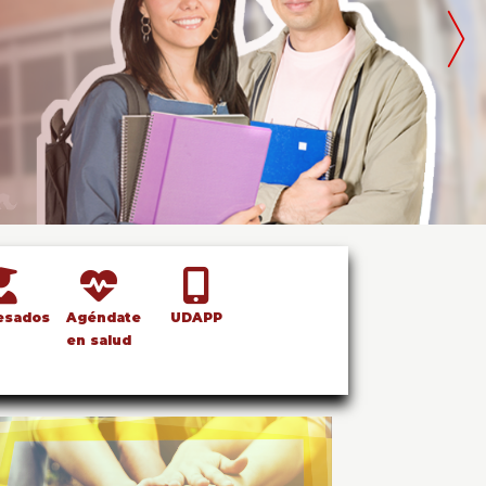
esados
Agéndate
UDAPP
en salud