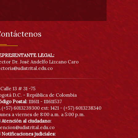
ontáctenos
EPRESENTANTE LEGAL:
ector Dr. José Andelfo Lizcano Caro
ectoria@udistrital.edu.co
Calle 13 # 31 -75
ogotá D.C. - República de Colombia
ódigo Postal:
111611 - 111611537
(+57) 6013239300
ext: 1421 - (+57) 6013238340
unes a viernes de 8:00 a.m. a 5:00 p.m.
Atención al ciudadano:
tencion@udistrital.edu.co
Notificaciones judiciales: