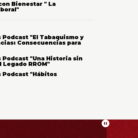
con Bienestar " La
boral"
s Podcast "El Tabaquismo y
ncias: Consecuencias para
 Podcast "Una Historia sin
El Legado RROM"
s Podcast "Hábitos
Pausar