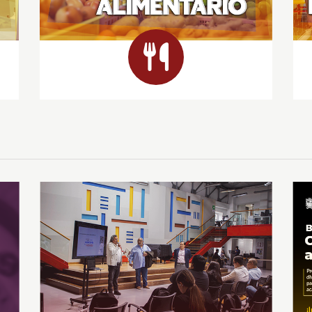
Apoyo
De
alimentario