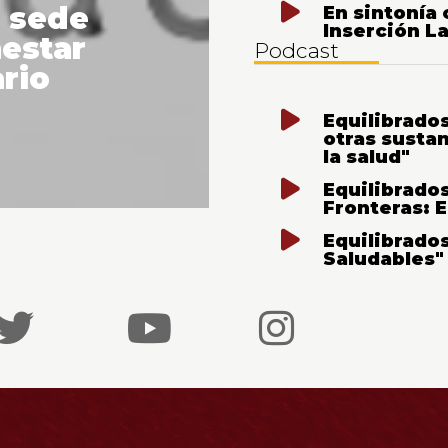
n sede
En sintonía 
Inserción La
nestar
Podcast
ario
Equilibrado
otras susta
la salud"
Equilibrados
Fronteras: 
Equilibrado
Saludables"