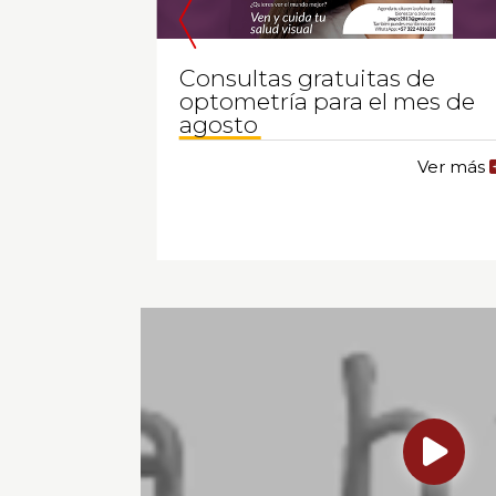
ramas
Consultas gratuitas de
estar
optometría para el mes de
agosto
Ver más
Ver más
de
la
publicación
Inscripciones
programas
deportivos
de
Bienestar
Universitario
con
Compensar