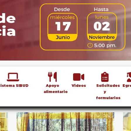
istema SIBUD
Apoyo
Videos
Solicitudes
Egr
alimentario
y
formularios