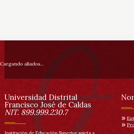
Información
pie
Cargando aliados...
de
página
Universidad Distrital
Nor
Información
Francisco José de Caldas
NIT. 899.999.230.7
Es
Pro
Institución de Educación Superior sujeta a