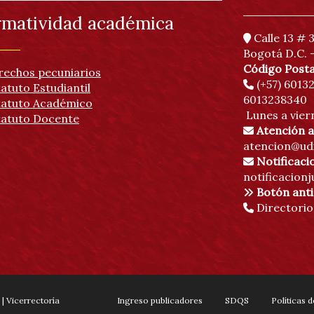
matividad académica
Calle 13 # 3
Bogotá D.C. 
Código Posta
rechos pecuniarios
(+57) 601
atuto Estudiantil
6013238340
tatuto Académico
Lunes a viern
tatuto Docente
Atención a
atencion@udi
Notificacio
notificacionj
Botón ant
Directorio 
| Vicerrectoría
Ingreso publicadores
SDQS
Políticas 