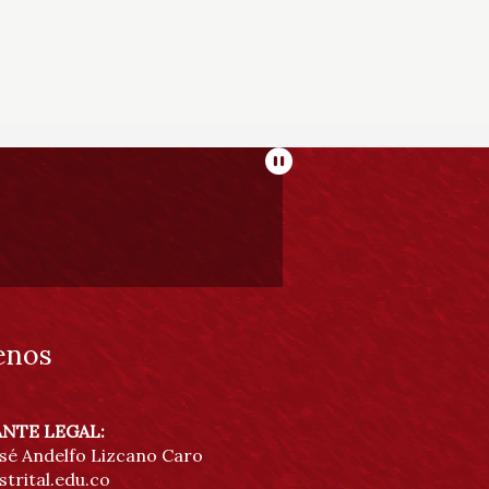
Pausar
enos
NTE LEGAL:
osé Andelfo Lizcano Caro
trital.edu.co