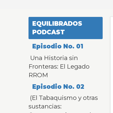
total de 0
registros
EQUILIBRADOS
PODCAST
Episodio No. 01
Una Historia sin
Fronteras: El Legado
RROM
Episodio No. 02
(El Tabaquismo y otras
sustancias: