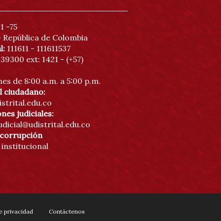
1 -75
- República de Colombia
l:
111611 - 111611537
3239300
ext: 1421 - (+57)
es de 8:00 a.m. a 5:00 p.m.
l ciudadano:
strital.edu.co
nes judiciales:
udicial@udistrital.edu.co
icorrupción
institucional
de privacidad
Contáctenos