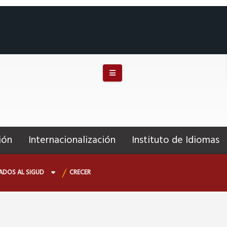
Menú movil
ión
Internacionalización
Instituto de Idiomas
ADOS AL SIGUD
CRECER