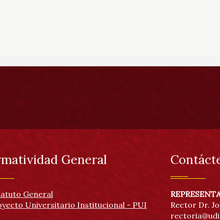
matividad General
Contáct
tatuto General
REPRESENTA
yecto Universitario Institucional - PUI
Rector Dr. J
rectoria@udis