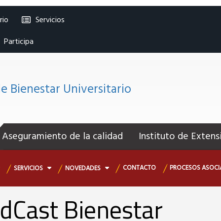
rio
Servicios
cional
Participa
de Bienestar Universitario
nú
cundario
Aseguramiento de la calidad
Instituto de Extens
CONTACTO
PROCESOS ASOCI
SERVICIOS
NOVEDADES
dCast Bienestar