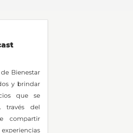
cast
 de Bienestar
dos y brindar
icios que se
 través del
de compartir
xperiencias